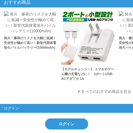
おすすめ商品
発火・爆発のリスクを大幅に低減！
発火・爆
安全性が極めて高い！新世代固体電
安全性が
池モバイルバッテリー(10000mAh)
池モバイル
【モデルチェンジ！】 スマホやゲー
ム機の充電などに！ 2ポートUSB-
ACアダプタ 1A
すべてのおすすめ商品を見る
ログイン
ログイン