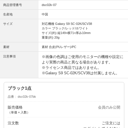
商品管理番号
dsc02k-07
生産地
中国
サイズ
対応機種 Galaxy S9 SC-02K/SCV38
カラー ブラック/レッド/ホワイト
サイズ(約) 縦149×横71×厚み10mm
重量(約) 20g
素材
素材 合皮(PUレザー)/PC
注意事項
※画像の色調はご使用のモニターの機種や設定に
より実際の商品と異なる場合があります。
※ライセンス商品ではありません。
※Galaxy S9 SC-02K/SCV38は付属しません。
ブラック1点
品番
dsc02k-07bk
販売価格
会員のみ公開
（単価 × 入数）
注文数
ご注文には