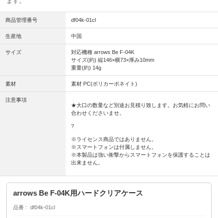
ます。
商品管理番号
df04k-01cl
生産地
中国
サイズ
対応機種 arrows Be F-04K
サイズ(約) 縦146×横73×厚み10mm
重量(約) 14g
素材
素材 PC(ポリカーボネイト)
注意事項
★大口の数量など別途お見積り致します。お気軽にお問い
合わせくださいませ。
?
※ライセンス商品ではありません。
※スマートフォンは付属しません。
※本製品は強い衝撃からスマートフォンを保護することは
出来ません。
arrows Be F-04K用ハードクリアケース
品番
df04k-01cl