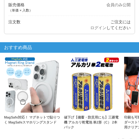
販売価格
会員のみ公開
（単価 × 入数）
注文数
ご注文には
ログイン
してください
おすすめ商品
MagSafe対応！ マグネットで貼りつ
値下げ【備蓄・防災用にも】三菱電
印刷も可
く MagSafeスマホリングスタンド
機 アルカリ乾電池 単2形（C） 2本
ダースト
パック
用クリア