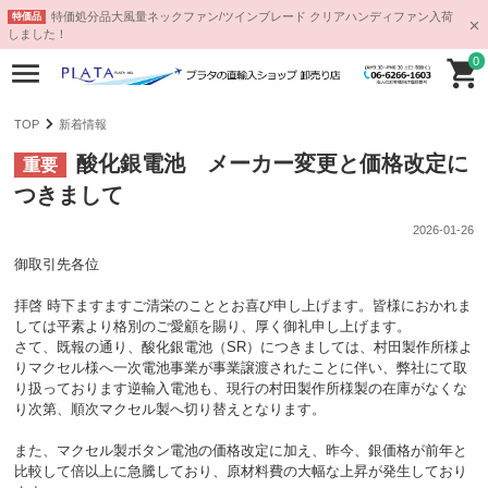
特価処分品大風量ネックファン/ツインブレード クリアハンディファン入荷
特価品
しました！
0
TOP
新着情報
酸化銀電池 メーカー変更と価格改定に
重要
つきまして
2026-01-26
御取引先各位
拝啓 時下ますますご清栄のこととお喜び申し上げます。皆様におかれま
しては平素より格別のご愛顧を賜り、厚く御礼申し上げます。
さて、既報の通り、酸化銀電池（SR）につきましては、村田製作所様よ
りマクセル様へ一次電池事業が事業譲渡されたことに伴い、弊社にて取
り扱っております逆輸入電池も、現行の村田製作所様製の在庫がなくな
り次第、順次マクセル製へ切り替えとなります。
また、マクセル製ボタン電池の価格改定に加え、昨今、銀価格が前年と
比較して倍以上に急騰しており、原材料費の大幅な上昇が発生しており