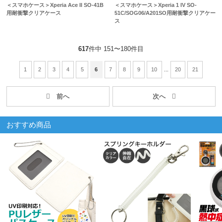
＜スマホケース＞Xperia Ace II SO-41B
＜スマホケース＞Xperia 1 IV SO-
用耐衝撃クリアケース
51C/SOG06/A201SO用耐衝撃クリアケー
ス
617
件中 151〜180件目
1
2
3
4
5
6
7
8
9
10
...
20
21
おすすめ商品