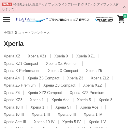
特価処分品大風量ネックファン/ツインブレード クリアハンディファン入荷
特価品
しました！
0
全商品
スマートフォンケース
Xperia
Xperia XZ
Xperia XZs
Xperia X
Xperia XZ1
Xperia XZ1 Compact
Xperia XZ Premium
Xperia X Performance
Xperia X Compact
Xperia Z5
Xperia A4
Xperia Z5 Compact
Xperia Z3
Xperia ZL2
Xperia Z5 Premium
Xperia Z3 Compact
Xperia XZ2
Xperia Z4
Xperia XZ2 Compact
Xperia XZ2 Premium
Xperia XZ3
Xperia 1
Xperia Ace
Xperia 5
Xperia 8
Xperia 10 II
Xperia 1 II
Xperia 5 II
Xperia Ace II
Xperia 10 III
Xperia 1 III
Xperia 5 III
Xperia 1 IV
Xperia Ace III
Xperia 10 IV
Xperia 5 IV
Xperia 1 V