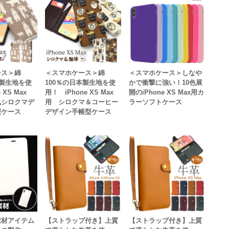
ース＞綿
＜スマホケース＞綿
＜スマホケース＞しなや
本製生地を使
100％の日本製生地を使
かで衝撃に強い！10色展
 XS Max
用！ iPhone XS Max
開のiPhone XS Max用カ
風シロクマデ
用 シロクマ＆コーヒー
ラーソフトケース
型ケース
デザイン手帳型ケース
素材アイテム
【ストラップ付き】上質
【ストラップ付き】上質