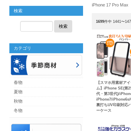
iPhone 17 Pro Max
検索
1699
件中 1441〜14
検索
カテゴリ
春物
【スマホ用素材アイ
ム】iPhone SE(第
夏物
代・第3世代)/iPhon
iPhone7/iPhone6s
秋物
裏打ちUV印刷対応
冬物
ーケース