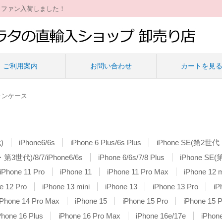
ィファン入荷しました！
ご利用案内
お問い合わせ
カートを見
ォンケース
)
iPhone6/6s
iPhone 6 Plus/6s Plus
iPhone SE(第2世代
第3世代)/8/7/iPhone6/6s
iPhone 6/6s/7/8 Plus
iPhone S
iPhone 11 Pro
iPhone 11
iPhone 11 Pro Max
iPhone 12 m
e 12 Pro
iPhone 13 mini
iPhone 13
iPhone 13 Pro
iP
iPhone 14 Pro Max
iPhone 15
iPhone 15 Pro
iPhone 15 P
Phone 16 Plus
iPhone 16 Pro Max
iPhone 16e/17e
iPhon