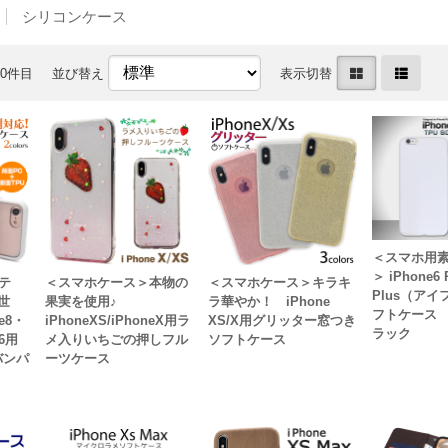
シリコンケース
70件目
並び替え
表示切替
＜スマホ用
＞ iPhone6 
テ
＜スマホケース＞本物の
＜スマホケース＞キラキ
Plus（ア
2世
果実を使用♪
ラ華やか！ iPhone
フトケース 
e8・
iPhoneXS/iPhoneX用ラ
XS/X用グリッター窓つき
ラック
/6用
メ入りいちごの押しフル
ソフトケース
バンパ
ーツケース