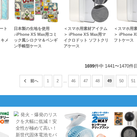
ート
日本製の生地を使用
＜スマホ用素材アイテム
＜スマホ用
♪iPhone XS Max用コミ
＞ iPhone XS Max用マ
＞ iPhone
用トキメ
ック風シロクマ＆ペンギ
イクロドット ソフトクリ
フトケース
ン手帳型ケース
アケース
1699
件中 1441〜1470件
1
2
...
46
47
48
49
50
51