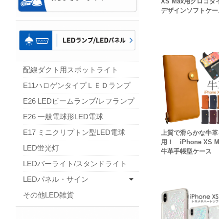
XS Max用クロコダ
デザインソフトケー
配線ダクト用スポットライト
E11ハロゲンタイプＬＥＤランプ
E26 LEDビームランプ/レフランプ
E26 一般電球形LED電球
E17 ミニクリプトン型LED電球
上質で滑らかな牛革
用！ iPhone XS 
LED蛍光灯
牛革手帳型ケース
LEDバーライト/スタンドライト
LEDパネル・サイン
その他LED雑貨