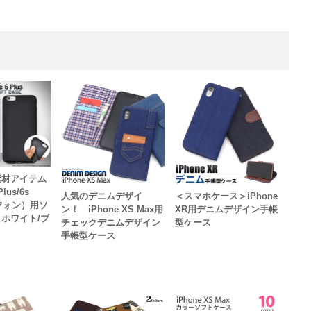
素材アイテム
Plus/6s
人気のデニムデザイ
＜スマホケース＞iPhone
イフォン）用ソ
ン！ iPhone XS Max用
XR用デニムデザイン手帳
ホワイト/ブ
チェックデニムデザイン
型ケース
手帳型ケース