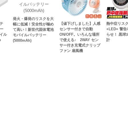
発火・爆発のリスクを大
テ
【値下げしました】人感
熱中症リス
幅に低減！安全性が極め
ー
センサー付きで自動
+LED+ 警
て高い！新世代固体電池
イル
ON/OFF。いろんな場所
らせ！ 黒球
モバイルバッテリー
h
で使える♪ 2WAY セン
計
(5000mAh)
サー付き充電式クリップ
ファン 扇風機