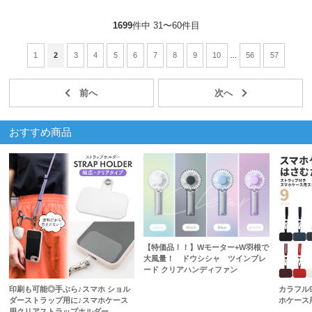
1699
件中 31〜60件目
1
2
3
4
5
6
7
8
9
10
...
56
57
おすすめ商品
【特価品！！】Wモーター+W羽根で
大風量！ ドウシシャ ツインブレ
ード クリアハンディファン
印刷も可能◎手ぶら♪スマホ ショル
カラフル
ダーストラップ用に♪スマホケース
ホケース
用クリアストラップホルダー